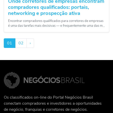
Onde corretores de empresas encontram
compradores qualificados: portais,
networking e prospecção ativa
Encontrar compradores qualificados para corretores de empresas
é uma das tarefas mais decisivas — e frequentemente uma das m...
01
02
›
Os classificados on-line do Portal Negócios Brasil
conectam compradores e investidores a oportunidades
de negócio, franquias e corretores de negócios.