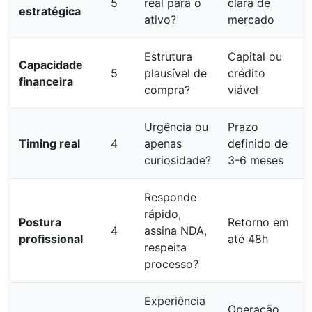
5
real para o
clara de
estratégica
ativo?
mercado
Estrutura
Capital ou
Capacidade
5
plausível de
crédito
financeira
compra?
viável
Urgência ou
Prazo
Timing real
4
apenas
definido de
curiosidade?
3-6 meses
Responde
rápido,
Postura
Retorno em
4
assina NDA,
profissional
até 48h
respeita
processo?
Experiência
Operação