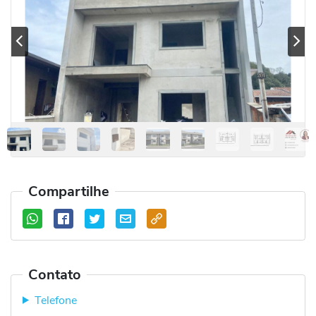
Previous
Se
Compartilhe
Contato
Telefone