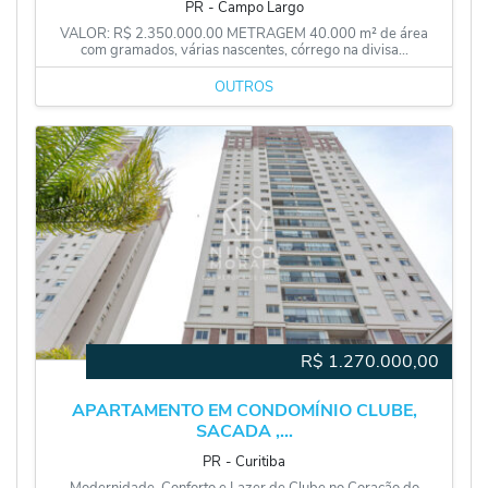
PR
‐
Campo Largo
VALOR: R$ 2.350.000.00 METRAGEM 40.000 m² de área
com gramados, várias nascentes, córrego na divisa...
OUTROS
R$
1.270.000,00
APARTAMENTO EM CONDOMÍNIO CLUBE,
SACADA ,...
PR
‐
Curitiba
Modernidade, Conforto e Lazer de Clube no Coração do