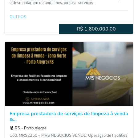
e desmontagem de andaimes, pintura, serviços...
OUTROS
R$
1.600.000,00
Empresa prestadora de serviços de limpeza à venda
&...
RS
‐
Porto Alegre
Cód. MRS2250 – MRS NEGÓCIOS VENDE: Operação de Facilities