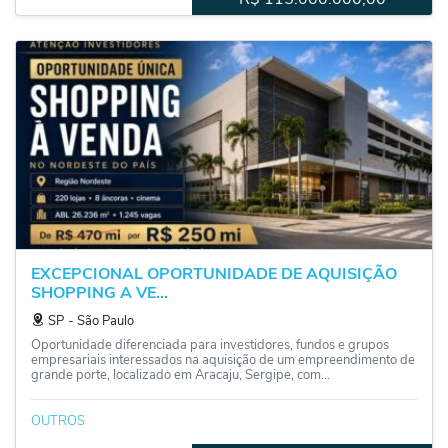
EXCEPCIONAL OPORTUNIDADE DE AQUISIÇÃO
SHOPPING A VE...
SP
‐
São Paulo
Oportunidade diferenciada para investidores, fundos e grupos
empresariais interessados na aquisição de um empreendimento de
grande porte, localizado em Aracaju, Sergipe, com...
OUTROS