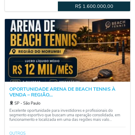
R$
1.600.000,00
OPORTUNIDADE ARENA DE BEACH TENNIS À
VENDA – REGIÃO...
SP
‐
São Paulo
Excelente oportunidade para investidores e profissionais do
segmento esportivo que buscam uma operação consolidada, em
funcionamento e localizada em uma das regiões mais valo...
OUTROS