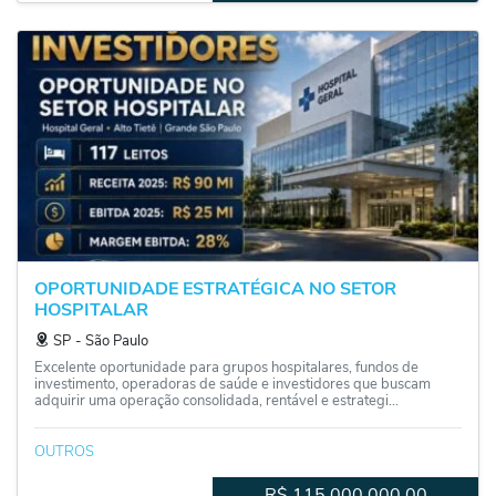
OPORTUNIDADE ESTRATÉGICA NO SETOR
HOSPITALAR
SP
‐
São Paulo
Excelente oportunidade para grupos hospitalares, fundos de
investimento, operadoras de saúde e investidores que buscam
adquirir uma operação consolidada, rentável e estrategi...
OUTROS
R$
115.000.000,00