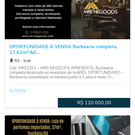
OPORTUNIDADE À VENDA Barbearia completa,
27,62m² &#...
RS
‐
Ivoti
Cód. MRS2351 – MRS NEGÓCIOS APRESENTA: Barbearia
completa localizada no município de Ivoti/RS. OPORTUNIDADE! –
Barbearia consolidada no mesmo ponto a 3 anos e meio; ...
OUTROS
R$
120.000,00