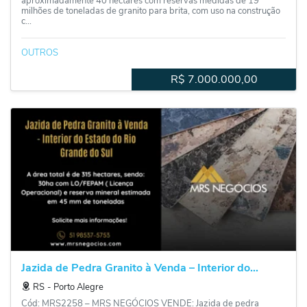
aproximadamente 40 hectares com reservas medidas de 19
milhões de toneladas de granito para brita, com uso na construção
c...
OUTROS
R$
7.000.000,00
Jazida de Pedra Granito à Venda – Interior do...
RS
‐
Porto Alegre
Cód: MRS2258 – MRS NEGÓCIOS VENDE: Jazida de pedra