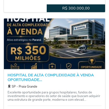
R$
300.000,00
HOSPITAL DE ALTA COMPLEXIDADE À VENDA
OPORTUNIDADE...
SP
‐
Praia Grande
Excelente oportunidade para grupos hospitalares, fundos de
investimento e operadores do setor de saúde que buscam adquirir
uma estrutura de grande porte, moderna e com elevad...