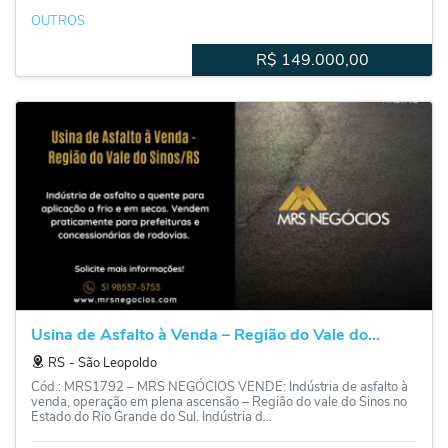
OUTROS
R$
149.000,00
Usina de Asfalto à Venda – Região do Vale do...
RS
‐
São Leopoldo
Cód.: MRS1792 – MRS NEGÓCIOS VENDE: Indústria de asfalto à
venda, operação em plena ascensão – Região do vale do Sinos no
Estado do Rio Grande do Sul. Indústria d...