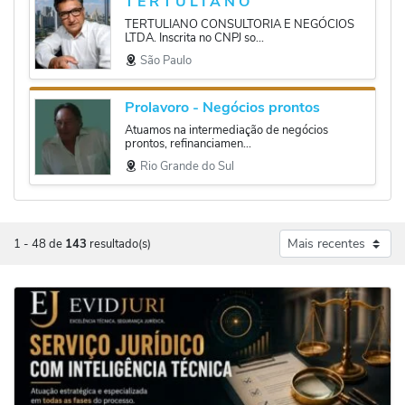
T E R T U L I A N O
TERTULIANO CONSULTORIA E NEGÓCIOS
LTDA. Inscrita no CNPJ so...
São Paulo
Prolavoro - Negócios prontos
Atuamos na intermediação de negócios
prontos, refinanciamen...
Rio Grande do Sul
1
-
48
de
143
resultado(s)