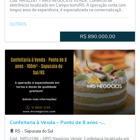
Cód. MRS2287 – MRS NEGÓCIOS VENDE: Comércio de
eletrônicos localizado em Campo bom/RS. A operação conta com
longos anos de experiência, é especializada na comercializaçã...
OUTROS
R$
890.000,00
Confeitaria à Venda – Ponto de 8 anos –...
RS
‐
Sapucaia do Sul
Cód.: MRS2296 – MRS Negócios Vende: Confeitaria localizada em