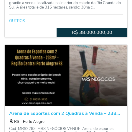
granito à venda, localizada no interior do estado do Rio Grande do
Sul. A área total é de 315 hectares, sendo: 30ha c...
OUTROS
R$
38.000.000,00
Arena de Esportes com 2 Quadras à Venda – 238...
RS
‐
Porto Alegre
Cód. MRS2283: MRS NEGÓCIOS VENDE: Arena de esportes