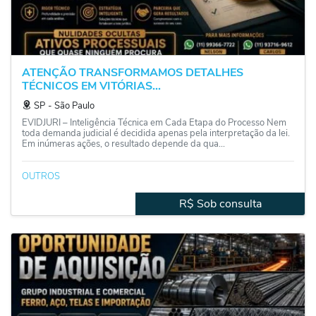
ATENÇÃO TRANSFORMAMOS DETALHES
TÉCNICOS EM VITÓRIAS...
SP
‐
São Paulo
EVIDJURI – Inteligência Técnica em Cada Etapa do Processo Nem
toda demanda judicial é decidida apenas pela interpretação da lei.
Em inúmeras ações, o resultado depende da qua...
OUTROS
R$ Sob consulta