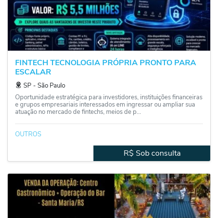
FINTECH TECNOLOGIA PRÓPRIA PRONTO PARA
ESCALAR
SP
‐
São Paulo
Oportunidade estratégica para investidores, instituições financeiras
e grupos empresariais interessados em ingressar ou ampliar sua
atuação no mercado de fintechs, meios de p...
OUTROS
R$ Sob consulta