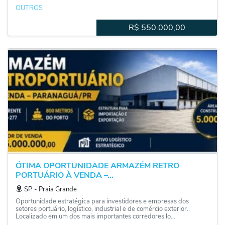
OUTROS
R$
550.000,00
ÓTIMA OPORTUNIDADE ARMAZÉM RETRO
PORTUÁRIO À VENDA –...
SP
‐
Praia Grande
Oportunidade estratégica para investidores e empresas dos
setores portuário, logístico, industrial e de comércio exterior.
Localizado em um dos mais importantes corredores lo...