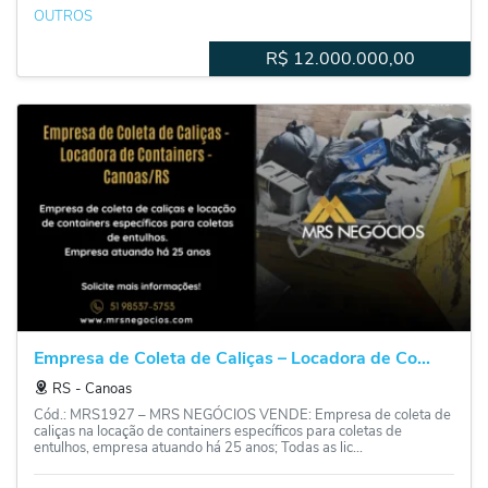
OUTROS
R$
12.000.000,00
Empresa de Coleta de Caliças – Locadora de Co...
RS
‐
Canoas
Cód.: MRS1927 – MRS NEGÓCIOS VENDE: Empresa de coleta de
caliças na locação de containers específicos para coletas de
entulhos, empresa atuando há 25 anos; Todas as lic...