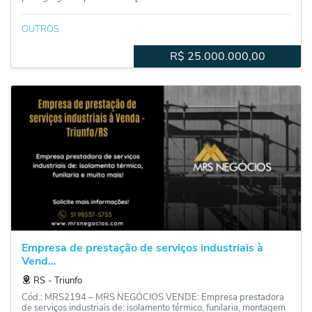
OUTROS
R$
25.000.000,00
Empresa de prestação de serviços industriais à
Vend...
RS
‐
Triunfo
Cód.: MRS2194 – MRS NEGÓCIOS VENDE: Empresa prestadora
de serviços industriais de: isolamento térmico, funilaria, montagem