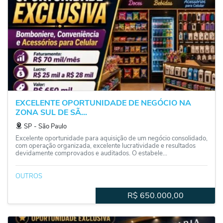
EXCELENTE OPORTUNIDADE DE NEGÓCIO NA
ZONA SUL DE SÃ...
SP
‐
São Paulo
Excelente oportunidade para aquisição de um negócio consolidado,
com operação organizada, excelente lucratividade e resultados
devidamente comprovados e auditados. O estabele...
OUTROS
R$
650.000,00