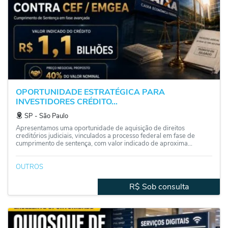
OPORTUNIDADE ESTRATÉGICA PARA
INVESTIDORES CRÉDITO...
SP
‐
São Paulo
Apresentamos uma oportunidade de aquisição de direitos
creditórios judiciais, vinculados a processo federal em fase de
cumprimento de sentença, com valor indicado de aproxima...
OUTROS
R$ Sob consulta