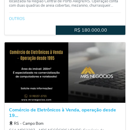
localizada na Região Central de Porto Alegre/RS. Operação conta
com duas quadras de areia cobertas, mezanino, churrasqueir...
OUTROS
R$
180.000,00
Comércio de Eletrônicos à Venda, operação desde
19...
RS
‐
Campo Bom