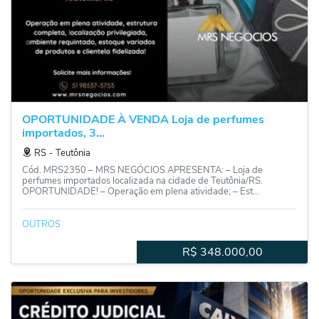
OPORTUNIDADE À VENDA Loja de perfumes
importados, 3...
RS
‐
Teutônia
Cód. MRS2350 – MRS NEGÓCIOS APRESENTA: – Loja de
perfumes importados localizada na cidade de Teutônia/RS.
OPORTUNIDADE! – Operação em plena atividade; – Est...
OUTROS
R$
348.000,00