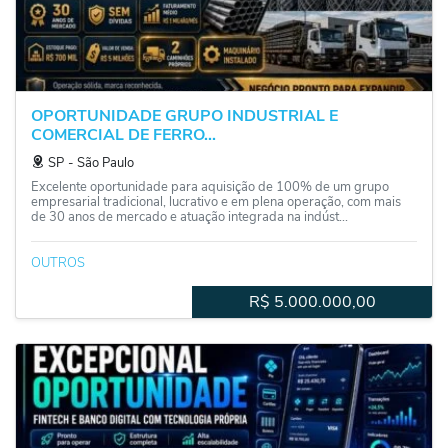
OPORTUNIDADE GRUPO INDUSTRIAL E
COMERCIAL DE FERRO...
SP
‐
São Paulo
Excelente oportunidade para aquisição de 100% de um grupo
empresarial tradicional, lucrativo e em plena operação, com mais
de 30 anos de mercado e atuação integrada na indúst...
OUTROS
R$
5.000.000,00