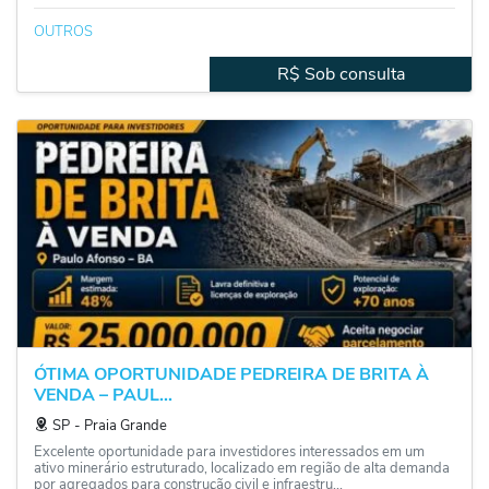
OUTROS
R$ Sob consulta
ÓTIMA OPORTUNIDADE PEDREIRA DE BRITA À
VENDA – PAUL...
SP
‐
Praia Grande
Excelente oportunidade para investidores interessados em um
ativo minerário estruturado, localizado em região de alta demanda
por agregados para construção civil e infraestru...