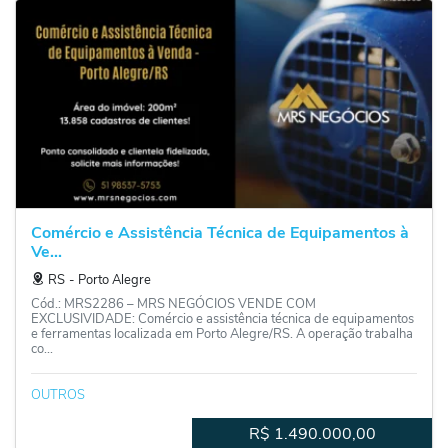
Comércio e Assistência Técnica de Equipamentos à
Ve...
RS
‐
Porto Alegre
Cód.: MRS2286 – MRS NEGÓCIOS VENDE COM
EXCLUSIVIDADE: Comércio e assistência técnica de equipamentos
e ferramentas localizada em Porto Alegre/RS. A operação trabalha
co...
OUTROS
R$
1.490.000,00