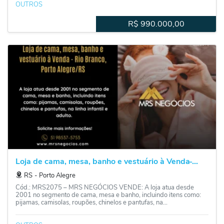
OUTROS
R$
990.000,00
Loja de cama, mesa, banho e vestuário à Venda ̵...
RS
‐
Porto Alegre
Cód.: MRS2075 – MRS NEGÓCIOS VENDE: A loja atua desde
2001 no segmento de cama, mesa e banho, incluindo itens como:
pijamas, camisolas, roupões, chinelos e pantufas, na...