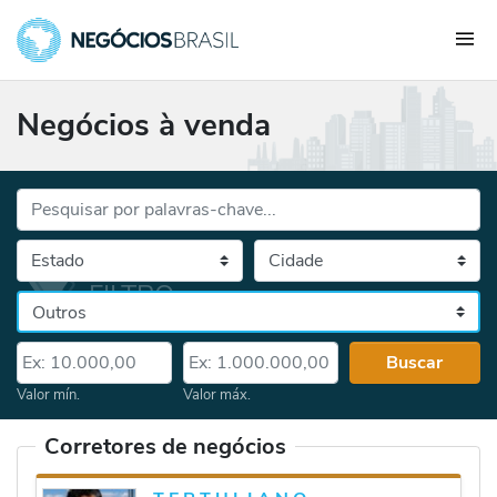
Negócios à venda
Palavras-chave...
Cidade
Selecione o estado, depois a cidade
Categoria
Valor mín.
Valor máx.
Buscar
Valor mín.
Valor máx.
Corretores de negócios