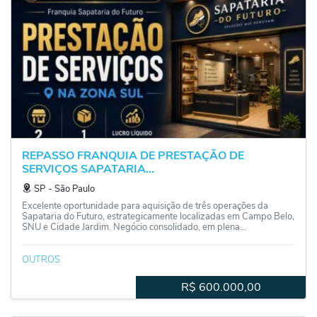
REPASSO FRANQUIA DE PRESTAÇÃO DE
SERVIÇOS SAPATARIA...
SP
‐
São Paulo
Excelente oportunidade para aquisição de três operações da
Sapataria do Futuro, estrategicamente localizadas em Campo Belo,
SNU e Cidade Jardim. Negócio consolidado, em plena...
OUTROS
R$
600.000,00