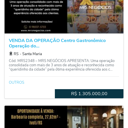
VENDA DA OPERAÇÃO Centro Gastronômico
Operação do...
RS
‐
Santa Maria
Cód. MRS2348 – MRS NEGÓCIOS APRESENTA: Uma operação
consolidada com mais de 3 anos de atuação e reconhecida como
“queridinho da cidade” pela ótima experiência oferecida aos c...
OUTROS
R$
1.305.000,00