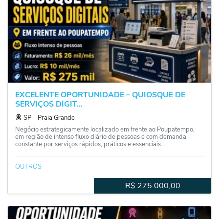
EXCELENTE OPORTUNIDADE – QUIOSQUE DE
SERVIÇOS DIGIT...
SP
‐
Praia Grande
Negócio estrategicamente localizado em frente ao Poupatempo,
em região de intenso fluxo diário de pessoas e com demanda
constante por serviços rápidos, práticos e essenciais....
OUTROS
R$
275.000,00