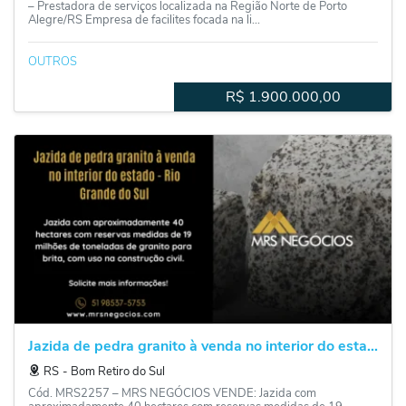
– Prestadora de serviços localizada na Região Norte de Porto
Alegre/RS Empresa de facilites focada na li...
OUTROS
R$
1.900.000,00
Jazida de pedra granito à venda no interior do esta...
RS
‐
Bom Retiro do Sul
Cód. MRS2257 – MRS NEGÓCIOS VENDE: Jazida com