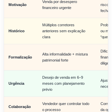
Venda por desespero
Motivação
risco é
financeiro urgente
fecham
Múltiplos corretores
Proble
Histórico
anteriores sem explicação
ou ma
clara
“queim
Dificul
Alta informalidade + mistura
Formalização
financ
patrimonial forte
diligen
Desejo de venda em 6–9
Ajuste
Urgência
meses com planejamento
necess
prévio
Vendedor quer controlar todo
Correto
Colaboração
o processo
da ope