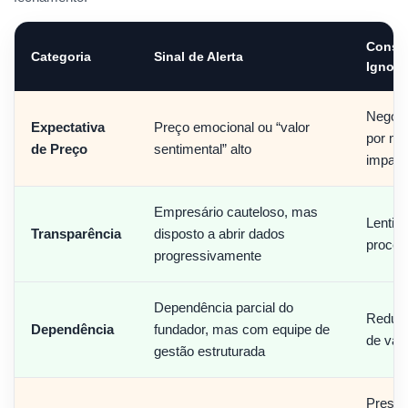
Conse
Categoria
Sinal de Alerta
Ignor
Negoci
Expectativa
Preço emocional ou “valor
por me
de Preço
sentimental” alto
impass
Empresário cauteloso, mas
Lentidã
Transparência
disposto a abrir dados
proces
progressivamente
Dependência parcial do
Reduç
Dependência
fundador, mas com equipe de
de valo
gestão estruturada
Pressã