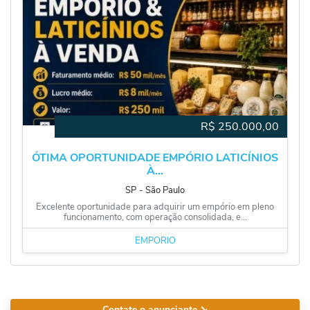
R$
250.000,00
ÓTIMA OPORTUNIDADE EMPÓRIO LATICÍNIOS
À...
SP
‐
São Paulo
Excelente oportunidade para adquirir um empório em pleno
funcionamento, com operação consolidada, e...
EMPÓRIO
Contate o anunciante
➘