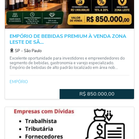
EMPÓRIO DE BEBIDAS PREMIUM À VENDA ZONA
LESTE DE SÃ...
SP
‐
São Paulo
Excelente oportunidade para investidores e empreendedores do
segmento de bebidas, gastronomia e varejo especializado.
Empório de bebidas de alto padrão localizado em área nob...
EMPÓRIO
R$
850.000,00