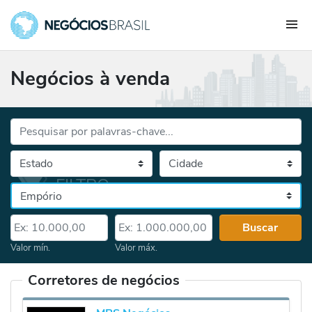
Negócios à venda
Palavras-chave...
Cidade
Selecione o estado, depois a cidade
Categoria
Valor mín.
Valor máx.
Buscar
Valor mín.
Valor máx.
Corretores de negócios