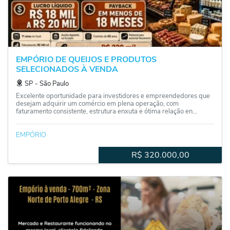
EMPÓRIO DE QUEIJOS E PRODUTOS
SELECIONADOS À VENDA
SP
‐
São Paulo
Excelente oportunidade para investidores e empreendedores que
desejam adquirir um comércio em plena operação, com
faturamento consistente, estrutura enxuta e ótima relação en...
EMPÓRIO
R$
320.000,00