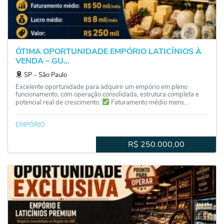
ÓTIMA OPORTUNIDADE EMPÓRIO LATICÍNIOS À
VENDA – GU...
SP
‐
São Paulo
Excelente oportunidade para adquirir um empório em pleno
funcionamento, com operação consolidada, estrutura completa e
potencial real de crescimento.
Faturamento médio mens...
EMPÓRIO
R$
250.000,00