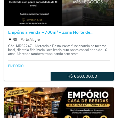
Empório à venda – 700m² – Zona Norte de...
RS
‐
Porto Alegre
Cód. MRS2247 – Mercado e Restaurante funcionando no mesmo
local, clientela fidelizada, localizado num ponto consolidado de 10
anos. Mercado também trabalhando com resta...
EMPÓRIO
R$
650.000,00