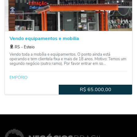
Vendo equipamentos e mobilia
RS
‐
Esteio
Vendo toda a mobília e equipamentos. O ponto ainda está
operando e tem clientela fixa e mais de 18 anos. Motivo: Temos um
segundo negócio (outro ramo). Por favor entrar em so...
EMPÓRIO
R$
65.000,00