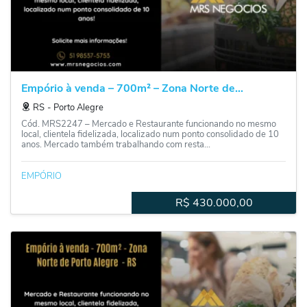
Empório à venda – 700m² – Zona Norte de...
RS
‐
Porto Alegre
Cód. MRS2247 – Mercado e Restaurante funcionando no mesmo
local, clientela fidelizada, localizado num ponto consolidado de 10
anos. Mercado também trabalhando com resta...
EMPÓRIO
R$
430.000,00