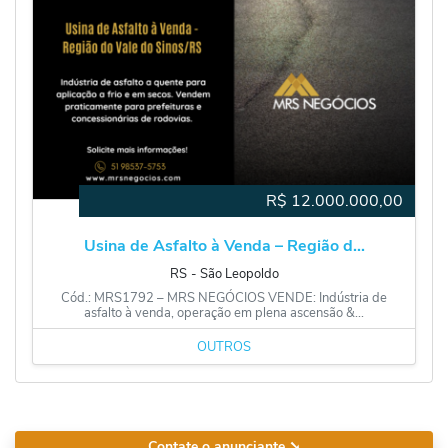
R$
12.000.000,00
Usina de Asfalto à Venda – Região d...
RS
‐
São Leopoldo
Cód.: MRS1792 – MRS NEGÓCIOS VENDE: Indústria de
asfalto à venda, operação em plena ascensão &...
OUTROS
Contate o anunciante
➘