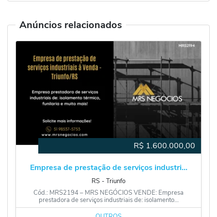
Anúncios relacionados
R$
1.600.000,00
Empresa de prestação de serviços industri...
RS
‐
Triunfo
Cód.: MRS2194 – MRS NEGÓCIOS VENDE: Empresa
prestadora de serviços industriais de: isolamento...
OUTROS