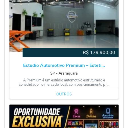
R$
179.900,00
Estudio Automotivo Premium – Esteti...
SP
‐
Araraquara
A Premium é um estúdio automotivo estruturado e
consolidado no mercado local, com posicionamento pr...
OUTROS