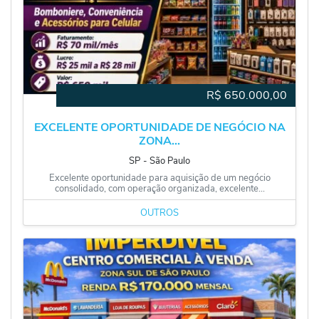
R$
650.000,00
EXCELENTE OPORTUNIDADE DE NEGÓCIO NA
ZONA...
SP
‐
São Paulo
Excelente oportunidade para aquisição de um negócio
consolidado, com operação organizada, excelente...
OUTROS