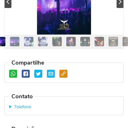
Previous
Se
Compartilhe
Contato
Telefone