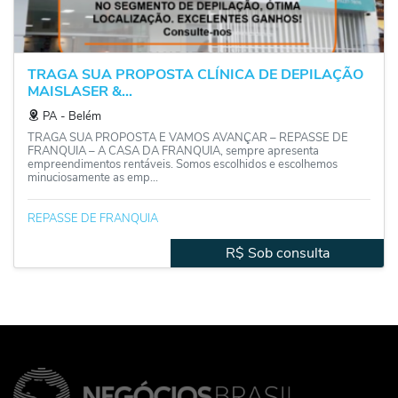
TRAGA SUA PROPOSTA CLÍNICA DE DEPILAÇÃO
MAISLASER &...
PA
‐
Belém
TRAGA SUA PROPOSTA E VAMOS AVANÇAR – REPASSE DE
FRANQUIA – A CASA DA FRANQUIA, sempre apresenta
empreendimentos rentáveis. Somos escolhidos e escolhemos
minuciosamente as emp...
REPASSE DE FRANQUIA
R$ Sob consulta