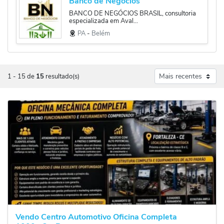
Banco de Negócios
BANCO DE NEGÓCIOS BRASIL, consultoria
especializada em Aval...
PA
‐
Belém
1
-
15
de
15
resultado(s)
Vendo Centro Automotivo Oficina Completa