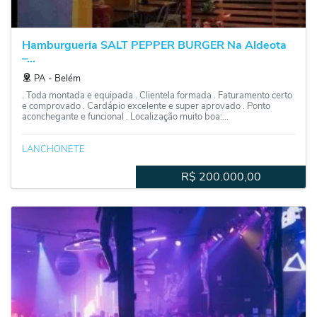
Hamburgueria SALT PEPPER BURGER Na Aldeota
–...
PA
‐
Belém
. Toda montada e equipada . Clientela formada . Faturamento certo
e comprovado . Cardápio excelente e super aprovado . Ponto
aconchegante e funcional . Localização muito boa:...
LANCHONETE
R$
200.000,00