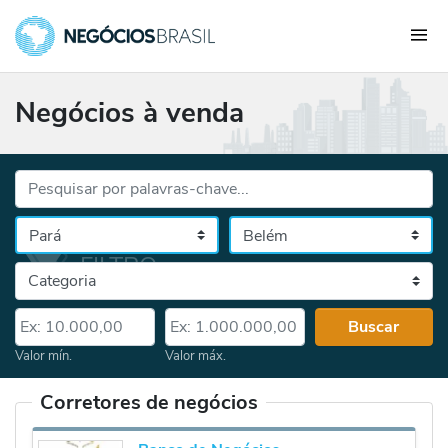
Negócios à venda
Palavras-chave...
Cidade
Selecione o estado, depois a cidade
Categoria
Valor mín.
Valor máx.
Buscar
Valor mín.
Valor máx.
Corretores de negócios