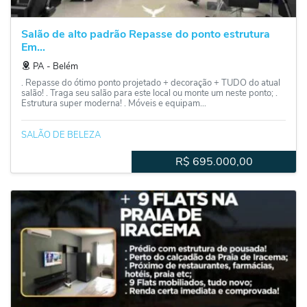
Salão de alto padrão Repasse do ponto estrutura
Em...
PA
‐
Belém
. Repasse do ótimo ponto projetado + decoração + TUDO do atual
salão! . Traga seu salão para este local ou monte um neste ponto; .
Estrutura super moderna! . Móveis e equipam...
SALÃO DE BELEZA
R$
695.000,00