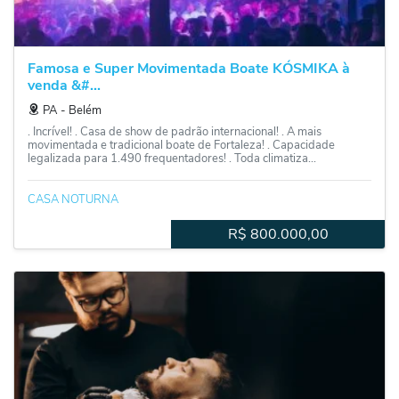
Famosa e Super Movimentada Boate KÓSMIKA à
venda &#...
PA
‐
Belém
. Incrível! . Casa de show de padrão internacional! . A mais
movimentada e tradicional boate de Fortaleza! . Capacidade
legalizada para 1.490 frequentadores! . Toda climatiza...
CASA NOTURNA
R$
800.000,00