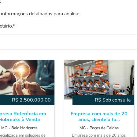
s
 informações detalhadas para análise.
etário.*
R$
2.500.000,00
R$ Sob consulta
presa Referência em
Empresa com mais de 20
Nobreaks à Venda
anos, clientela fo...
MG
‐
Belo Horizonte
MG
‐
Poços de Caldas
ecializada em soluções de
Empresa com mais de 20 anos,