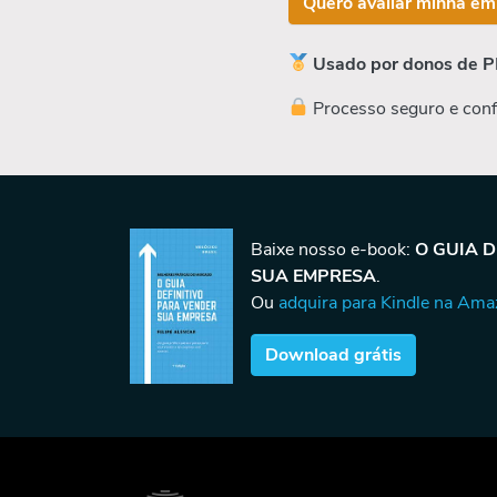
Quero avaliar minha em
Usado por donos de P
Processo seguro e conf
Baixe nosso e-book:
O GUIA 
SUA EMPRESA
.
Ou
adquira para Kindle na Am
Download grátis