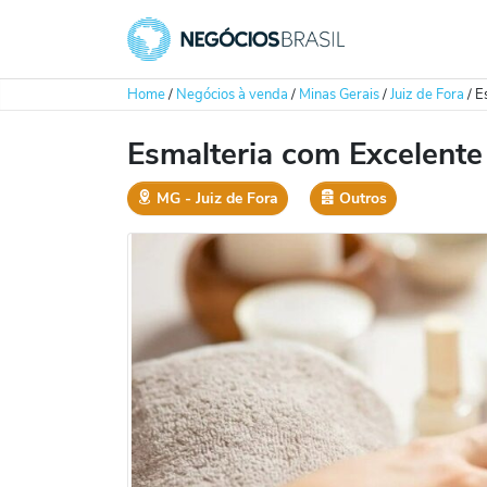
Home
/
Negócios à venda
/
Minas Gerais
/
Juiz de Fora
/
E
Esmalteria com Excelente
MG
‐
Juiz de Fora
Outros