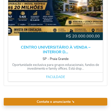
R$
20.000.000,00
CENTRO UNIVERSITÁRIO À VENDA –
INTERIOR D...
SP
‐
Praia Grande
Oportunidade exclusiva para grupos educacionais, fundos de
investimento e family offices. Está disp...
FACULDADE
Contate o anunciante
➘