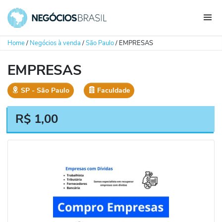
Home
/
Negócios à venda
/
São Paulo
/
EMPRESAS
EMPRESAS
SP
‐
São Paulo
Faculdade
R$
1,00