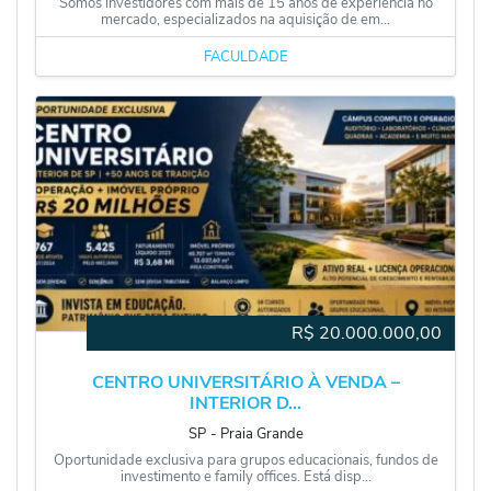
Somos investidores com mais de 15 anos de experiência no
mercado, especializados na aquisição de em...
FACULDADE
R$
20.000.000,00
CENTRO UNIVERSITÁRIO À VENDA –
INTERIOR D...
SP
‐
Praia Grande
Oportunidade exclusiva para grupos educacionais, fundos de
investimento e family offices. Está disp...