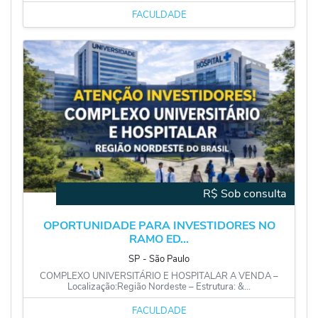
FACULDADE
R$ Sob consulta
OPORTUNIDADE PARA INVESTIDORES NO
RAMO ED...
SP
‐
São Paulo
COMPLEXO UNIVERSITÁRIO E HOSPITALAR A VENDA –
Localização:Região Nordeste – Estrutura: &...
FACULDADE