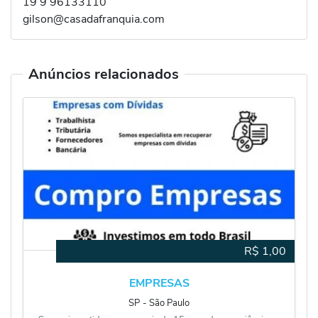
19 9 96133110
gilson@casadafranquia.com
Anúncios relacionados
R$
1,00
EMPRESAS
SP
‐
São Paulo