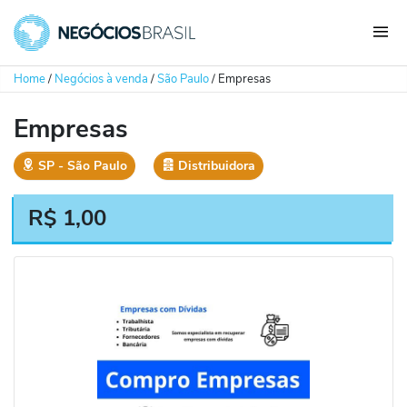
Home
/
Negócios à venda
/
São Paulo
/
Empresas
Empresas
SP
‐
São Paulo
Distribuidora
R$
1,00