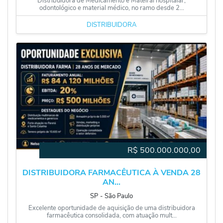
Distribuidora de Medicamento e Mateiral hospitalar,
odontológico e material médico, no ramo desde 2...
DISTRIBUIDORA
R$
500.000.000,00
DISTRIBUIDORA FARMACÊUTICA À VENDA 28
AN...
SP
‐
São Paulo
Excelente oportunidade de aquisição de uma distribuidora
farmacêutica consolidada, com atuação mult...