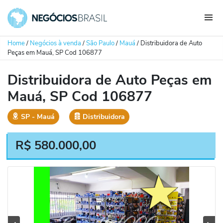
Home
/
Negócios à venda
/
São Paulo
/
Mauá
/
Distribuidora de Auto
Peças em Mauá, SP Cod 106877
Distribuidora de Auto Peças em
Mauá, SP Cod 106877
SP
‐
Mauá
Distribuidora
R$
580.000,00