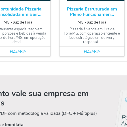
ortunidade Pizzaria
Pizzaria Estruturada em
nsolidada em Bair...
Pleno Funcionamen...
MG
‐
Juiz de Fora
MG
‐
Juiz de Fora
taurante especializado em
Pizzaria à venda em Juiz de
, porções e bebidas à venda
Fora/MG, com operação eficiente e
iz de Fora/MG, em operação
foco estratégico em delivery,
desd...
responsá...
PIZZARIA
PIZZARIA
to vale sua empresa em
os
 PDF com metodologia validada (DFC + Múltiplus)
a e
imediata