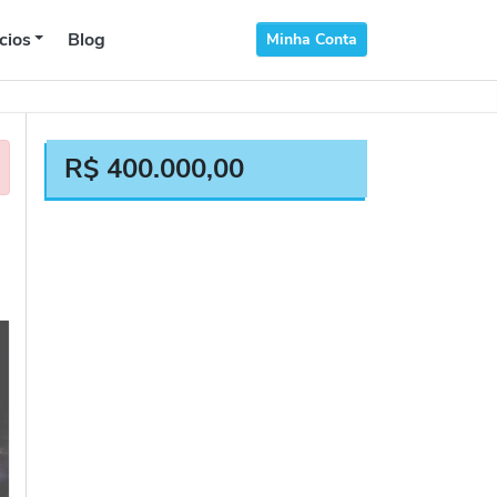
cios
Blog
Minha Conta
R$
400.000,00