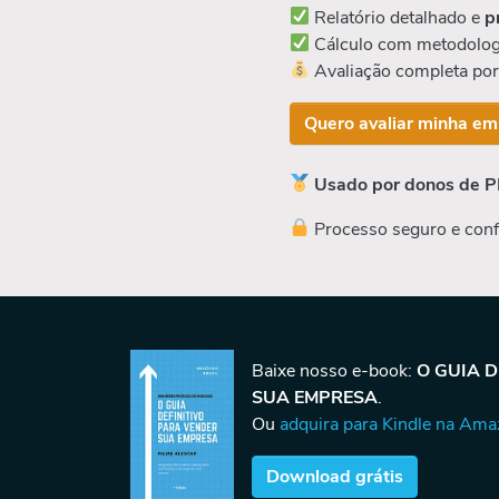
Relatório detalhado e
p
Cálculo com metodolog
Avaliação completa po
Quero avaliar minha em
Usado por donos de P
Processo seguro e conf
Baixe nosso e-book:
O GUIA 
SUA EMPRESA
.
Ou
adquira para Kindle na Am
Download grátis