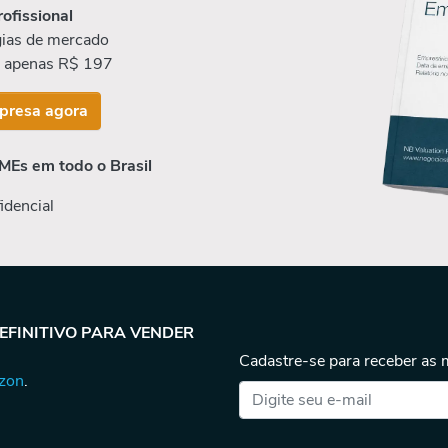
rofissional
ias de mercado
r apenas R$ 197
presa agora
MEs em todo o Brasil
idencial
DEFINITIVO PARA VENDER
Cadastre-se para receber as
azon
.