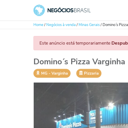
Home
/
Negócios à venda
/
Minas Gerais
/
Domino´ s Pizz
Este anúncio está temporariamente
Despub
Domino´ s Pizza Varginha
MG
‐
Varginha
Pizzaria