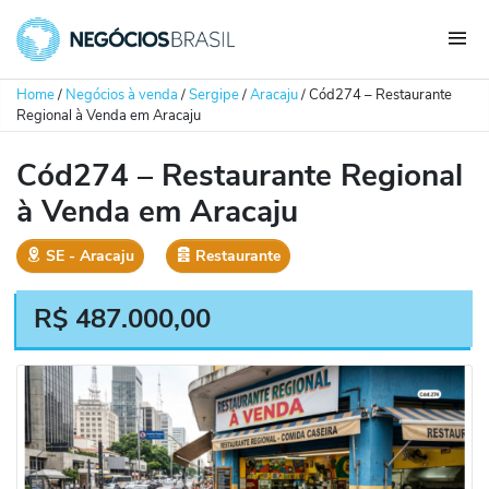
Home
/
Negócios à venda
/
Sergipe
/
Aracaju
/
Cód274 – Restaurante
Regional à Venda em Aracaju
Cód274 – Restaurante Regional
à Venda em Aracaju
SE
‐
Aracaju
Restaurante
R$
487.000,00