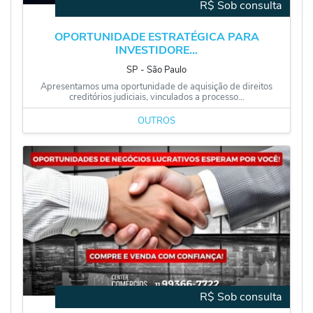
R$ Sob consulta
OPORTUNIDADE ESTRATÉGICA PARA
INVESTIDORE...
SP
‐
São Paulo
Apresentamos uma oportunidade de aquisição de direitos
creditórios judiciais, vinculados a processo...
OUTROS
R$ Sob consulta