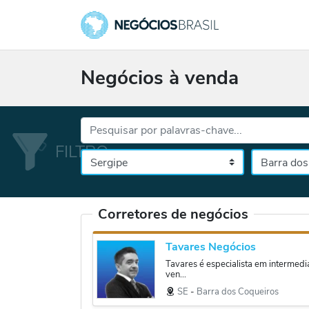
Negócios à venda
Palavras-chave...
Cidade
Selecione o es
Corretores de negócios
Tavares Negócios
Tavares é especialista em intermed
ven...
SE
‐
Barra dos Coqueiros