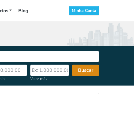
cios
Blog
Minha Conta
 mín.
Valor máx.
Buscar
mín.
Valor máx.