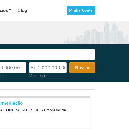
cios
Blog
Minha Conta
 mín.
Valor máx.
Buscar
mín.
Valor máx.
rmediação
COMPRA (SELL SIDE) - Empresas de