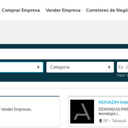
Comprar Empresa
Vender Empresa
Corretores de Negó
Categoria
Valor
tado, depois a cidade
Valor 
NOVADM Inte
e Vender Empresas,
DEMANDAS PARA 
tecnologia (...
SP
‐
Tabapuã