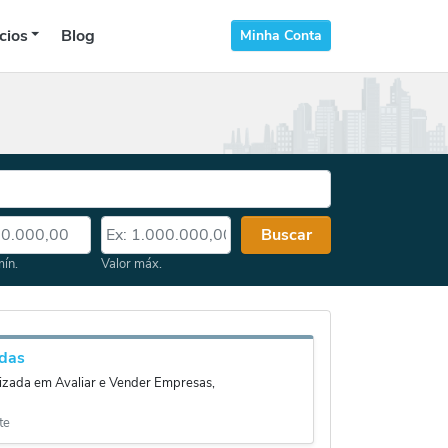
cios
Blog
Minha Conta
 mín.
Valor máx.
Buscar
mín.
Valor máx.
das
izada em Avaliar e Vender Empresas,
te