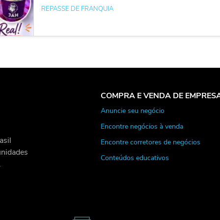
REPASSE DE FRANQUIA
COMPRA E VENDA DE EMPRES
Anuncie seu negócio
Encontre negócios à venda
asil
Encontre corretores de negócios
unidades
Conteúdos educativos
.