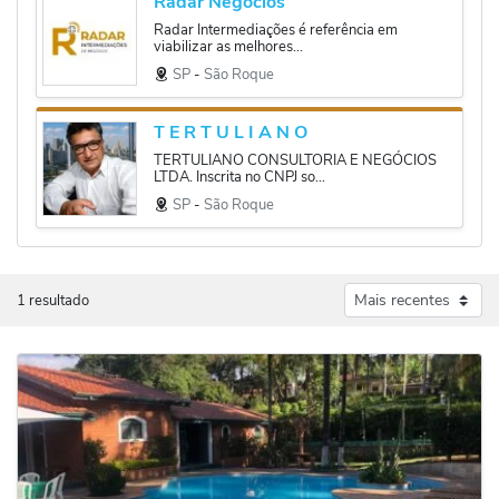
Radar Negócios
Radar Intermediações é referência em
viabilizar as melhores...
SP
‐
São Roque
T E R T U L I A N O
TERTULIANO CONSULTORIA E NEGÓCIOS
LTDA. Inscrita no CNPJ so...
SP
‐
São Roque
1 resultado