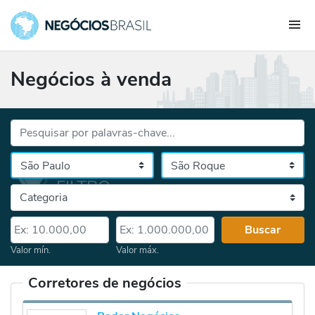
Negócios à venda
Palavras-chave...
Cidade
Selecione o estado, depois a cidade
Categoria
Valor mín.
Valor máx.
Buscar
Valor mín.
Valor máx.
Corretores de negócios