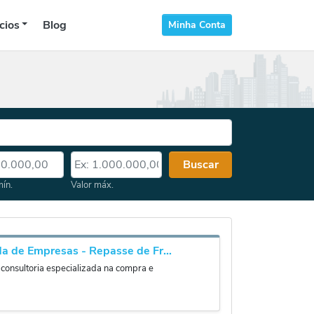
cios
Blog
Minha Conta
 mín.
Valor máx.
Buscar
mín.
Valor máx.
Prandisa venda de Empresas - Repasse de Franquias - Valuation
consultoria especializada na compra e