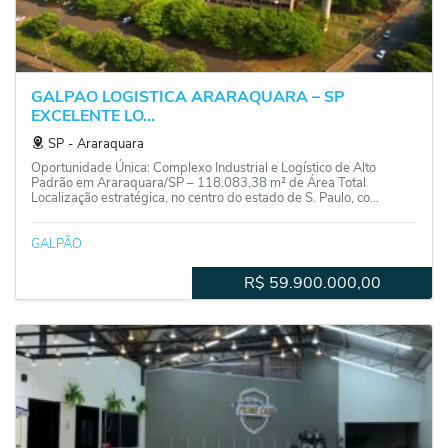
GALPAO LOGISTICA ARARAQUARA – SP
EXCELENTE LO...
SP
‐
Araraquara
Oportunidade Única: Complexo Industrial e Logístico de Alto
Padrão em Araraquara/SP – 118.083,38 m² de Área Total
Localização estratégica, no centro do estado de S. Paulo, co...
GALPÃO
R$
59.900.000,00