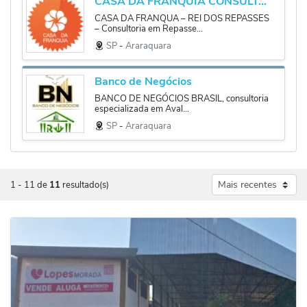
CASA DA FRANQUIA CONSULTORIA
CASA DA FRANQUA – REI DOS REPASSES
– Consultoria em Repasse...
SP
‐
Araraquara
Banco de Negócios
BANCO DE NEGÓCIOS BRASIL, consultoria
especializada em Aval...
SP
‐
Araraquara
1
-
11
de
11
resultado(s)