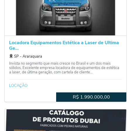
Locadora Equipamentos Estética a Laser de Ultima
Ge...
SP
‐
Araraquara
Invista no segmento que mais cresce no Brasil e um dos mais
sólidos, Excelente empresa locadora de equipamentos de estética
a laser, de última geração, com cartela de cliente...
LOCAÇÃO
R$
1.990.000,00