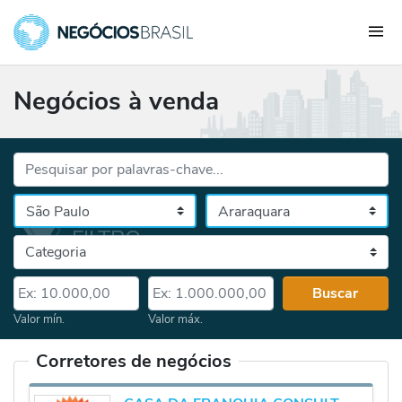
Negócios à venda
Palavras-chave...
Cidade
Selecione o estado, depois a cidade
Categoria
Valor mín.
Valor máx.
Buscar
Valor mín.
Valor máx.
Corretores de negócios