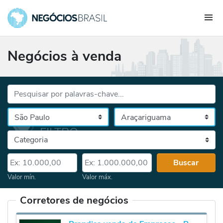
Negócios à venda
Palavras-chave...
Cidade
Selecione o estado, depois a cidade
Categoria
Valor mín.
Valor máx.
Buscar
Valor mín.
Valor máx.
Corretores de negócios