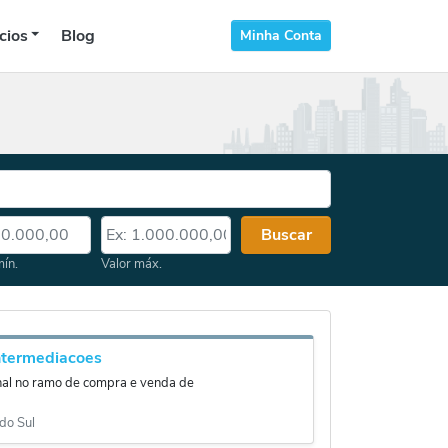
cios
Blog
Minha Conta
 mín.
Valor máx.
Buscar
mín.
Valor máx.
ntermediacoes
nal no ramo de compra e venda de
do Sul