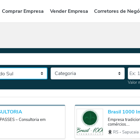
Comprar Empresa
Vender Empresa
Corretores de Negó
Categoria
Valor
tado, depois a cidade
Valor 
SULTORIA
Brasil 1000 I
ASSES – Consultoria em
Empresa tradicio
comércios....
RS
‐
Sapucaia 