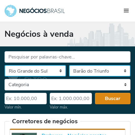
Negócios à venda
Palavras-chave...
Cidade
Selecione o estado, depois a cidade
Categoria
Valor mín.
Valor máx.
Buscar
Valor mín.
Valor máx.
Corretores de negócios