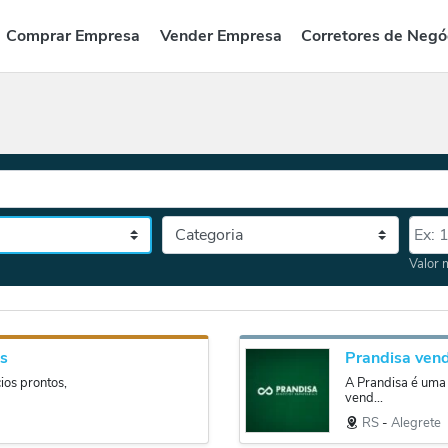
Comprar Empresa
Vender Empresa
Corretores de Negó
Categoria
Valor
tado, depois a cidade
Valor 
os
os prontos,
A Prandisa é uma 
vend...
RS
‐
Alegrete