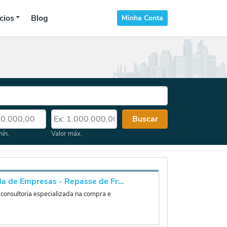
cios
Blog
Minha Conta
 mín.
Valor máx.
Buscar
mín.
Valor máx.
Prandisa venda de Empresas - Repasse de Franquias - Valuation
consultoria especializada na compra e