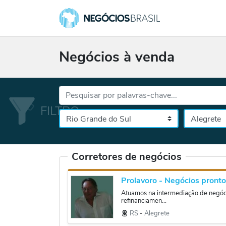
Negócios à venda
Palavras-chave...
Cidade
Selecione o es
Corretores de negócios
Prolavoro - Negócios pront
Atuamos na intermediação de negóci
refinanciamen...
RS
‐
Alegrete