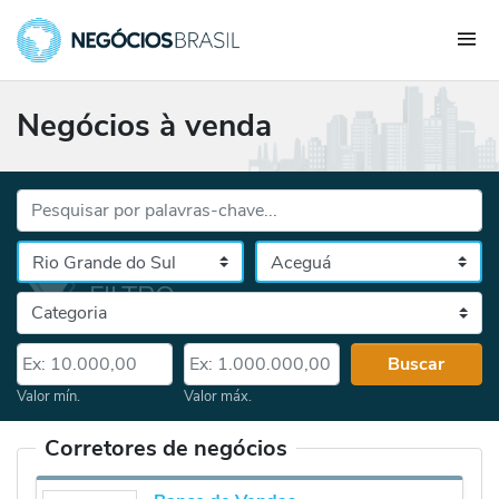
Negócios à venda
Palavras-chave...
Cidade
Selecione o estado, depois a cidade
Categoria
Valor mín.
Valor máx.
Buscar
Valor mín.
Valor máx.
Corretores de negócios