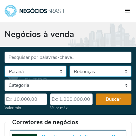
Negócios à venda
Palavras-chave...
Cidade
Selecione o estado, depois a cidade
Categoria
Valor mín.
Valor máx.
Buscar
Valor mín.
Valor máx.
Corretores de negócios