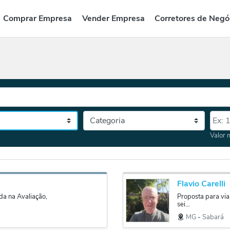
Comprar Empresa
Vender Empresa
Corretores de Negó
Categoria
Valor
tado, depois a cidade
Valor 
Flavio Carelli
da na Avaliação,
Proposta para via
sei...
MG
‐
Sabará