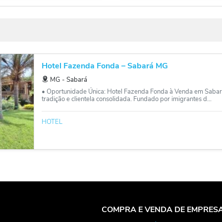
Hotel Fazenda Fonda – Sabará MG
MG
‐
Sabará
• Oportunidade Única: Hotel Fazenda Fonda à Venda em Sabará
tradição e clientela consolidada. Fundado por imigrantes d...
HOTEL
COMPRA E VENDA DE EMPRES