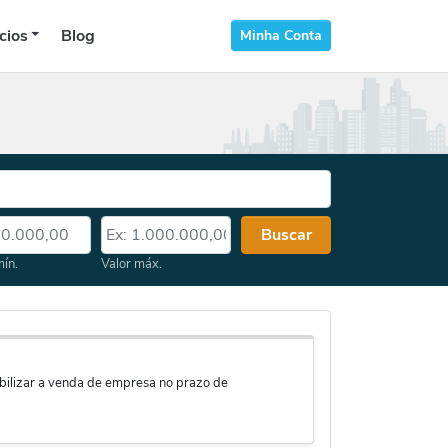
cios
Blog
Minha Conta
 mín.
Valor máx.
Buscar
mín.
Valor máx.
bilizar a venda de empresa no prazo de