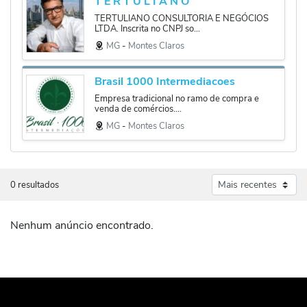
T E R T U L I A N O
TERTULIANO CONSULTORIA E NEGÓCIOS
LTDA. Inscrita no CNPJ so...
MG
‐
Montes Claros
Brasil 1000 Intermediacoes
Empresa tradicional no ramo de compra e
venda de comércios....
MG
‐
Montes Claros
0 resultados
Nenhum anúncio encontrado.