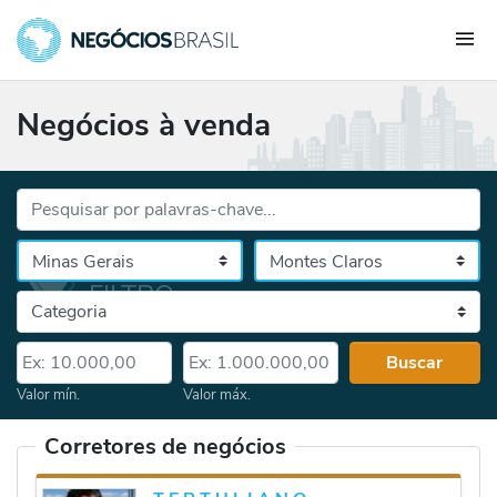
Negócios à venda
Palavras-chave...
Cidade
Selecione o estado, depois a cidade
Categoria
Valor mín.
Valor máx.
Buscar
Valor mín.
Valor máx.
Corretores de negócios