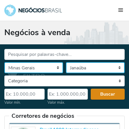
Negócios à venda
Palavras-chave...
Cidade
Selecione o estado, depois a cidade
Categoria
Valor mín.
Valor máx.
Buscar
Valor mín.
Valor máx.
Corretores de negócios