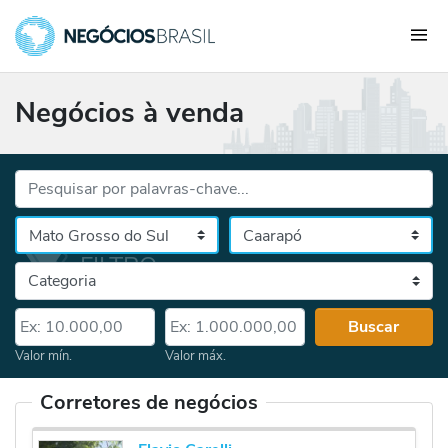
Negócios à venda
Palavras-chave...
Cidade
Selecione o estado, depois a cidade
Categoria
Valor mín.
Valor máx.
Buscar
Valor mín.
Valor máx.
Corretores de negócios