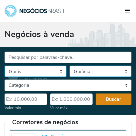
Negócios à venda
Palavras-chave...
Cidade
Selecione o estado, depois a cidade
Categoria
Valor mín.
Valor máx.
Buscar
Valor mín.
Valor máx.
Corretores de negócios