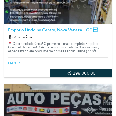
Empório Lindo no Centro, Nova Veneza – GO ...
GO
‐
Goiânia
Oportunidade única! O primeiro e mais completo Empório
Gourmet da região! O Armazém foi montado há 1 ano e meio,
especializado em produtos de primeira linha: vinhos (27 rót...
EMPÓRIO
R$
298.000,00