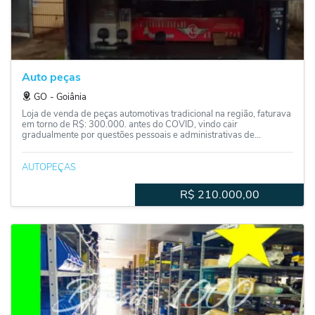
Auto peças
GO
‐
Goiânia
Loja de venda de peças automotivas tradicional na região, faturava
em torno de R$: 300.000. antes do COVID, vindo cair
gradualmente por questões pessoais e administrativas de...
AUTOPEÇAS
R$
210.000,00