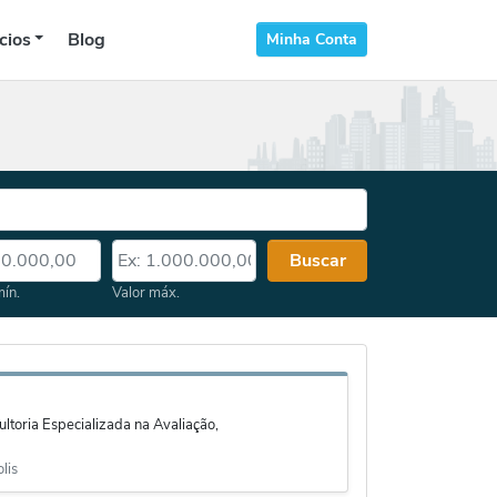
cios
Blog
Minha Conta
 mín.
Valor máx.
Buscar
mín.
Valor máx.
toria Especializada na Avaliação,
lis