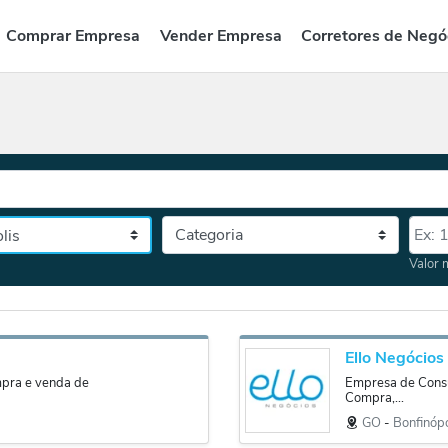
Comprar Empresa
Vender Empresa
Corretores de Negó
Categoria
Valor
tado, depois a cidade
Valor 
Ello Negócios
mpra e venda de
Empresa de Consul
Compra,...
GO
‐
Bonfinópo