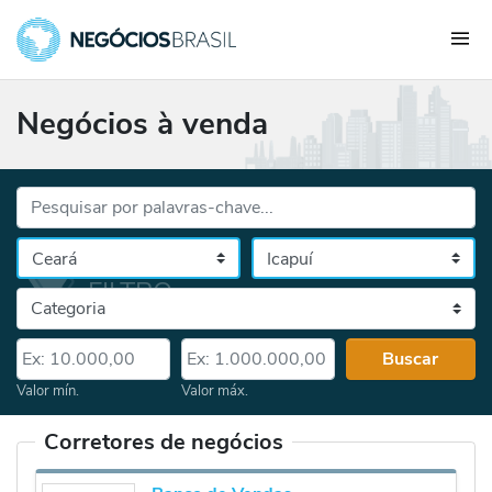
Negócios à venda
Palavras-chave...
Cidade
Selecione o estado, depois a cidade
Categoria
Valor mín.
Valor máx.
Buscar
Valor mín.
Valor máx.
Corretores de negócios