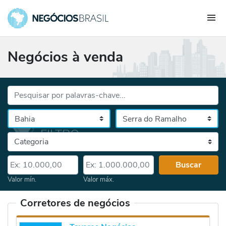
Negócios à venda
Palavras-chave...
Cidade
Selecione o estado, depois a cidade
Categoria
Valor mín.
Valor máx.
Buscar
Valor mín.
Valor máx.
Corretores de negócios