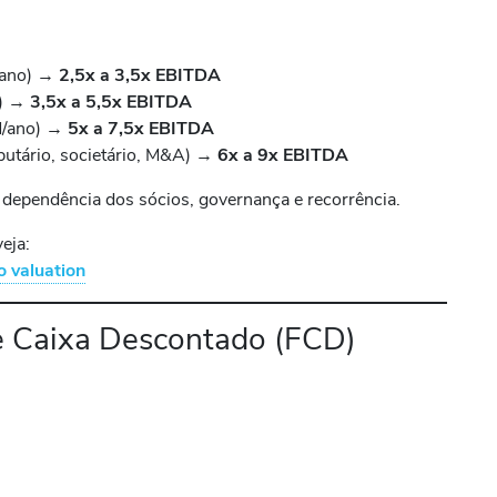
/ano) →
2,5x a 3,5x EBITDA
o) →
3,5x a 5,5x EBITDA
0M/ano) →
5x a 7,5x EBITDA
butário, societário, M&A) →
6x a 9x EBITDA
dependência dos sócios, governança e recorrência.
eja:
o valuation
e Caixa Descontado (FCD)