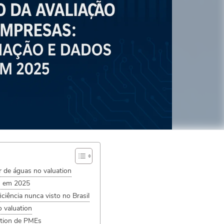
r de águas no valuation
s em 2025
ciência nunca visto no Brasil
o valuation
ation de PMEs