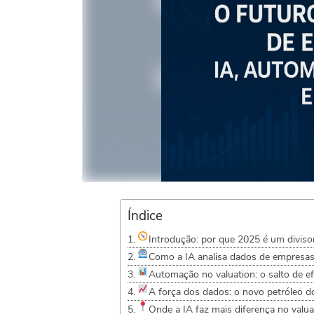
Índice
Introdução: por que 2025 é um diviso
Como a IA analisa dados de empresa
Automação no valuation: o salto de efi
A força dos dados: o novo petróleo d
Onde a IA faz mais diferença no valu