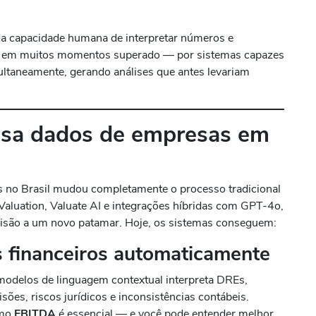
da capacidade humana de interpretar números e
 em muitos momentos superado — por sistemas capazes
ultaneamente, gerando análises que antes levariam
isa dados de empresas em
s no Brasil mudou completamente o processo tradicional
Valuation, Valuate AI e integrações híbridas com GPT-4o,
cisão a um novo patamar. Hoje, os sistemas conseguem:
 financeiros automaticamente
delos de linguagem contextual interpreta DREs,
sões, riscos jurídicos e inconsistências contábeis.
omo
EBITDA
é essencial — e você pode entender melhor