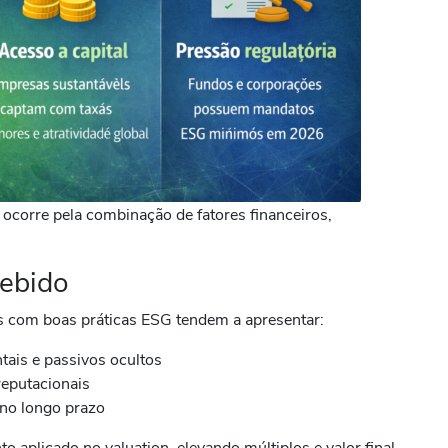
corre pela combinação de fatores financeiros,
cebido
as com boas práticas ESG tendem a apresentar:
ais e passivos ocultos
reputacionais
 no longo prazo
o aplicado no valuation, elevando múltiplos e valor final