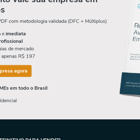
os
 PDF com metodologia validada (DFC + Múltiplus)
a e
imediata
rofissional
ias de mercado
r apenas R$ 197
presa agora
MEs em todo o Brasil
idencial