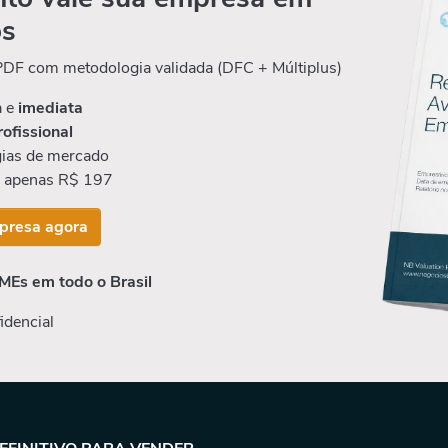
os
 PDF com metodologia validada (DFC + Múltiplus)
a e
imediata
rofissional
ias de mercado
r apenas R$ 197
presa agora
MEs em todo o Brasil
idencial