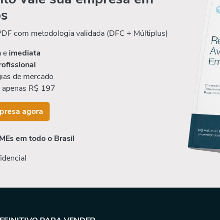
os
 PDF com metodologia validada (DFC + Múltiplus)
a e
imediata
rofissional
ias de mercado
r apenas R$ 197
presa agora
MEs em todo o Brasil
idencial