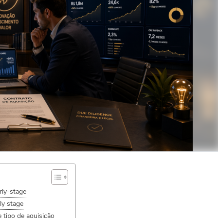
ly-stage
ly stage
e tipo de aquisição