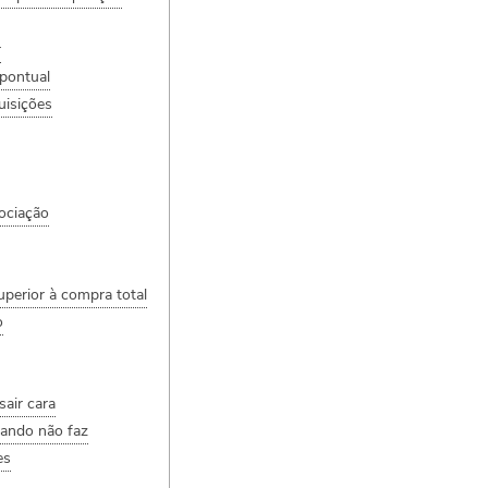
r
 pontual
uisições
ociação
uperior à compra total
o
sair cara
uando não faz
es