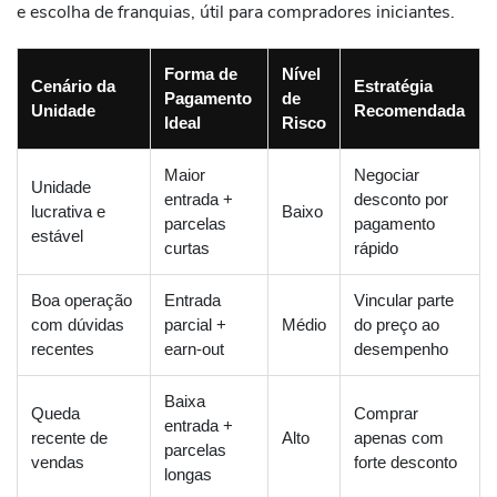
e escolha de franquias, útil para compradores iniciantes.
Forma de
Nível
Cenário da
Estratégia
Pagamento
de
Unidade
Recomendada
Ideal
Risco
Maior
Negociar
Unidade
entrada +
desconto por
lucrativa e
Baixo
parcelas
pagamento
estável
curtas
rápido
Boa operação
Entrada
Vincular parte
com dúvidas
parcial +
Médio
do preço ao
recentes
earn-out
desempenho
Baixa
Queda
Comprar
entrada +
recente de
Alto
apenas com
parcelas
vendas
forte desconto
longas