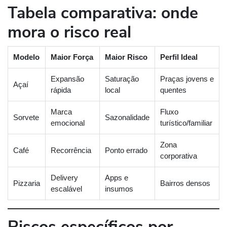
Tabela comparativa: onde
mora o risco real
Modelo
Maior Força
Maior Risco
Perfil Ideal
Expansão
Saturação
Praças jovens e
Açaí
rápida
local
quentes
Marca
Fluxo
Sorvete
Sazonalidade
emocional
turístico/familiar
Zona
Café
Recorrência
Ponto errado
corporativa
Delivery
Apps e
Pizzaria
Bairros densos
escalável
insumos
Riscos específicos por