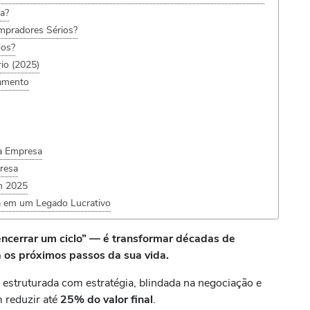
a?
mpradores Sérios?
dos?
rio (2025)
hamento
da Empresa
presa
m 2025
a em um Legado Lucrativo
cerrar um ciclo” — é transformar décadas de
a os próximos passos da sua vida.
estruturada com estratégia, blindada na negociação e
 reduzir até
25% do valor final
.