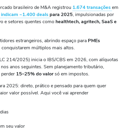
rcado brasileiro de M&A registrou
1.674 transações
em
indicam ~1.400 deals
para 2025
, impulsionadas por
ivo e setores quentes como
healthtech, agritech, SaaS e
stidores estrangeiros, abrindo espaço para
PMEs
 conquistarem múltiplos mais altos.
LC 214/2025) inicia o IBS/CBS em 2026, com alíquotas
 nos anos seguintes. Sem planejamento tributário,
 perder
15–25% do valor
só em impostos.
ara 2025: direto, prático e pensado para quem quer
ior valor possível. Aqui você vai aprender
dias
em seu valor