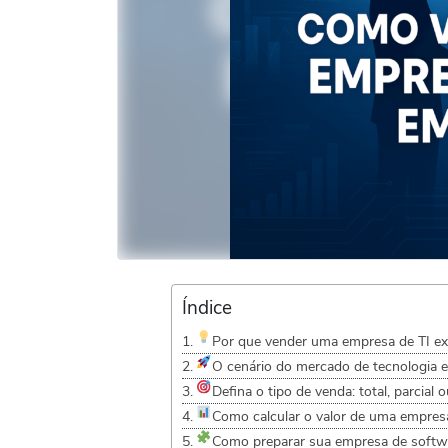
Índice
Por que vender uma empresa de TI exi
O cenário do mercado de tecnologia
Defina o tipo de venda: total, parcial 
Como calcular o valor de uma empres
Como preparar sua empresa de softw