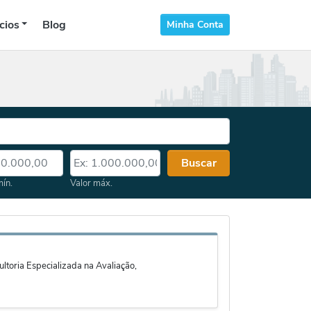
cios
Blog
Minha Conta
 mín.
Valor máx.
Buscar
mín.
Valor máx.
toria Especializada na Avaliação,