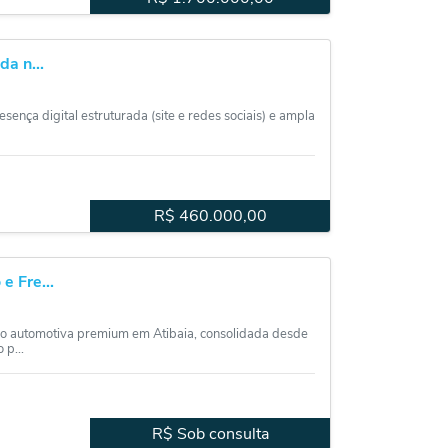
a n...
ça digital estruturada (site e redes sociais) e ampla
R$
460.000,00
 Fre...
o automotiva premium em Atibaia, consolidada desde
 p...
R$ Sob consulta